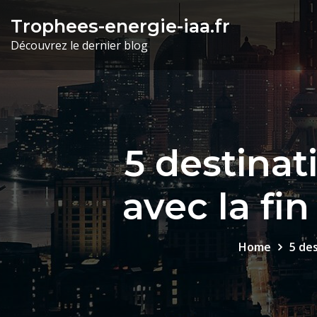
Skip
Trophees-energie-iaa.fr
to
Découvrez le dernier blog
content
5 destinat
avec la fi
Home
5 des