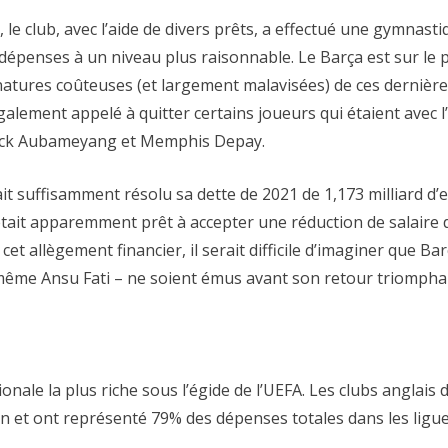
le club, avec l’aide de divers prêts, a effectué une gymnast
dépenses à un niveau plus raisonnable. Le Barça est sur le p
natures coûteuses (et largement malavisées) de ces derniè
galement appelé à quitter certains joueurs qui étaient avec
rick Aubameyang et Memphis Depay.
 ait suffisamment résolu sa dette de 2021 de 1,173 milliard 
était apparemment prêt à accepter une réduction de salaire 
et allègement financier, il serait difficile d’imaginer que 
ême Ansu Fati – ne soient émus avant son retour triomphal
nale la plus riche sous l’égide de l’UEFA. Les clubs anglais 
aison et ont représenté 79% des dépenses totales dans les li