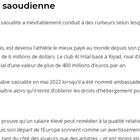
e saoudienne
aoudite a inévitablement conduit à des rumeurs selon lesquel
ldo, est devenu l’athlète le mieux payé au monde depuis so
 de 6 millions de dollars. Le club Al Hilal basé à Riyad, riva
al d’une valeur de plus de 400 millions d’euros par an.
’Arabie saoudite en mai 2022 lorsqu’il a été nommé ambassad
ître alors qu’il tente d’obtenir les droits d’hébergement 
rouve qu’un salaire élevé peut remédier à la qualité relativ
uis son départ de l’Europe sonnent comme un avertissement
 tant du côté des joueurs que des arbitres – et est moins vis