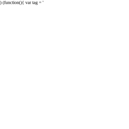
) (function(){ var tag = '