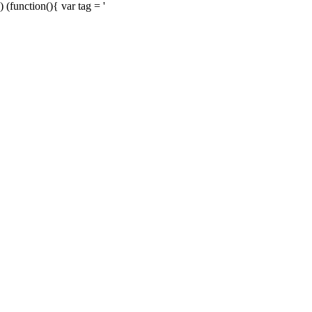
) (function(){ var tag = '