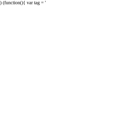
) (function(){ var tag = '