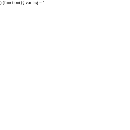
) (function(){ var tag = '