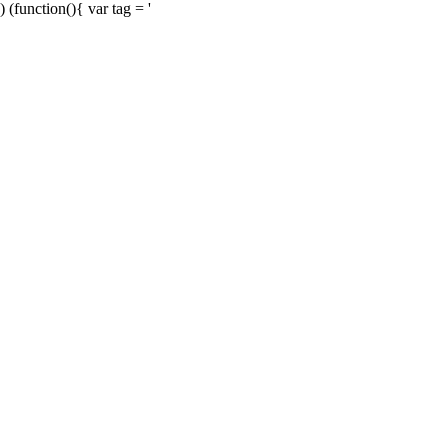
) (function(){ var tag = '