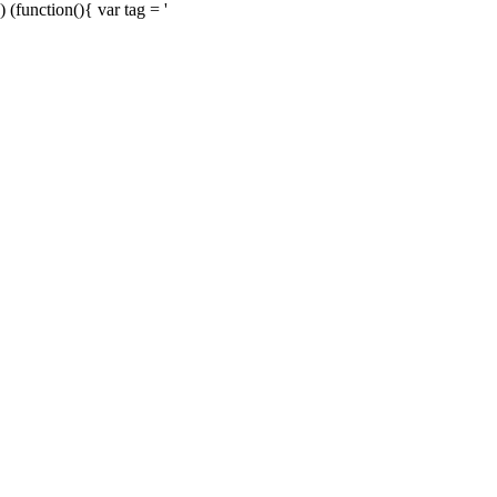
) (function(){ var tag = '