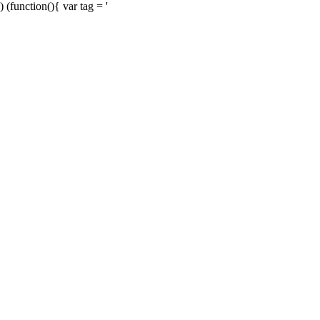
) (function(){ var tag = '