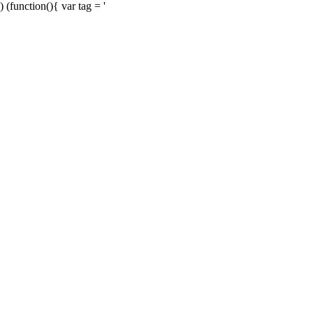
) (function(){ var tag = '