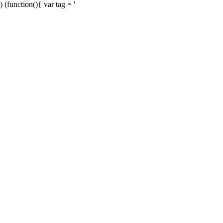
) (function(){ var tag = '