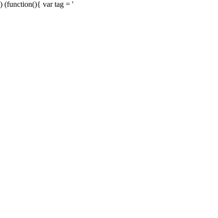
) (function(){ var tag = '