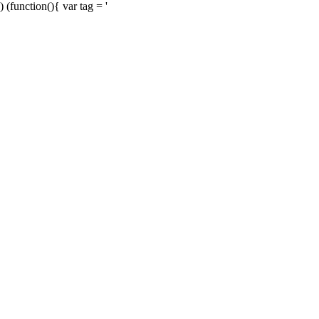
) (function(){ var tag = '