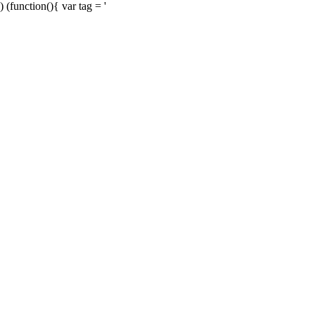
) (function(){ var tag = '