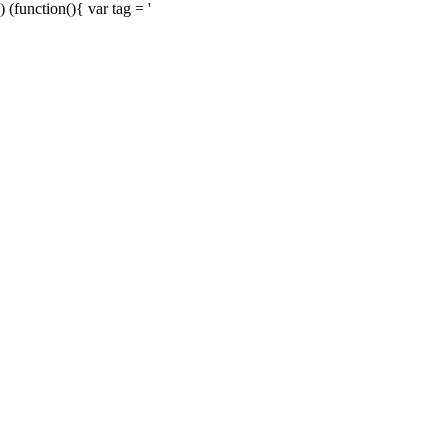
) (function(){ var tag = '