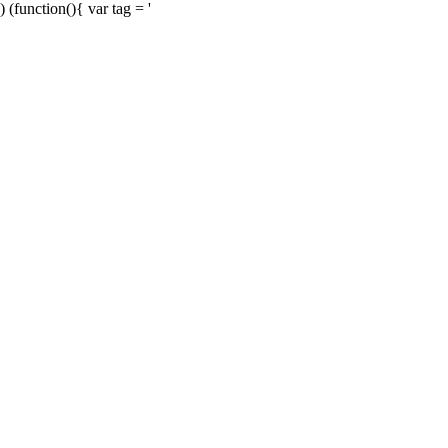
) (function(){ var tag = '