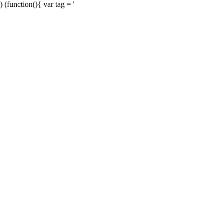
) (function(){ var tag = '