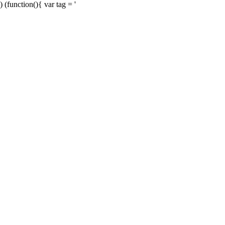
) (function(){ var tag = '