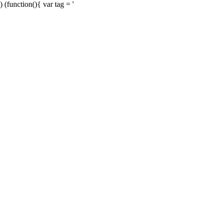
) (function(){ var tag = '