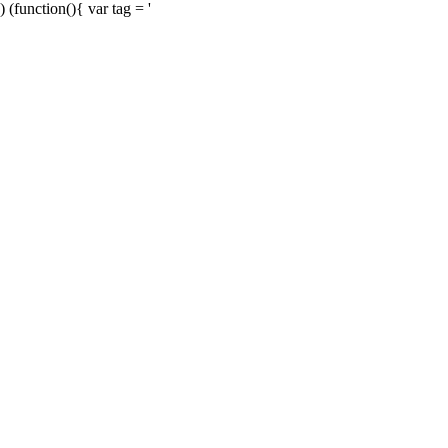
) (function(){ var tag = '