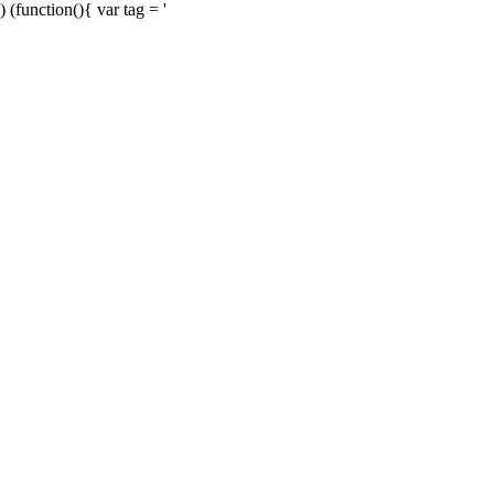
) (function(){ var tag = '