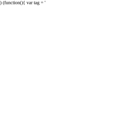
) (function(){ var tag = '