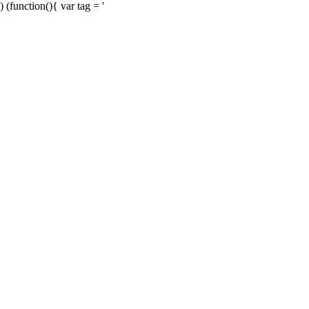
) (function(){ var tag = '