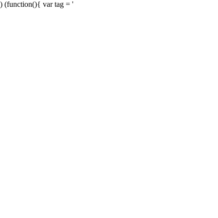
) (function(){ var tag = '