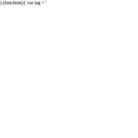
) (function(){ var tag = '