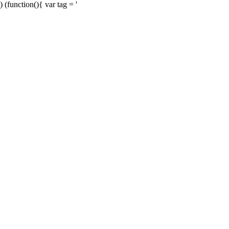
) (function(){ var tag = '