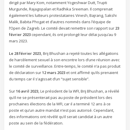
dirigé par Mary Kom, notamment Yogeshwar Dutt, Trupti
Murgunde, Rajagopalan et Radhika Sreeman. Il comprenait
également les lutteurs protestataires Vinesh, Bajrang, Sakshi
Malik, Babita Phogat et d’autres nommés dans l’équipe de
l’Open de Zagreb. Le comité devait remettre son rapport sur
23
février 2023
cependant, ils ont prolongé leur délai jusqu’au 9
mars 2023.
Le 28 février 2023,
Brij Bhushan a rejeté toutes les allégations
de harcèlement sexuel à son encontre lors d’une réunion avec
le comité de surveillance. Entre-temps, le comité n’a pas produit
de déclaration sur
12 mars 2023
et ont affirmé qu’ils prenaient
du temps car il s’agissait d’un “sujet sensible”.
Sur
16 avril 2023,
Le président de la WFI, Brij Bhushan, a révélé
qu’il ne se présenterait pas au poste de président lors des
prochaines élections de la WFI, car il a terminé 12 ans à ce
poste et qu’un autre mandat n’est pas autorisé. Cependant,
des informations ont révélé qu’il serait candidat à un autre
poste au sein de la fédération.