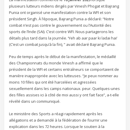
plusieurs lutteurs indiens dirigés par Vinesh Phogat et Bajrang
Punia ont organisé une manifestation contre la WFI et son
président Singh. À l’époque, Bajrang Punia a déclaré: “Notre
combat n’est pas contre le gouvernement ou l’Autorité des
sports de l’Inde (SAI). C’est contre WFI. Nous partagerons les
détails plus tard dans la journée. ‘Yeh ab aar paar ki ladai hai’
(C’est un combat jusqu’à la fin), ” avait déclaré Bajrang Punia.
Peu de temps après le début de la manifestation, le médaillé
des Championnats du monde Vinesh a affirmé que le
président de la WFI et certains entraîneurs se comportaient de
manière inappropriée avec les lutteuses. “Je peux nommer au
moins 10 filles qui ont été harcelées et agressées
sexuellement dans les camps nationaux. peur. Quelques-unes
des filles assises ici à côté de moi aussi y ont fait face”, a-t-elle
révélé dans un communiqué.
Le ministère des Sports a réagi rapidement après les
allégations et a demandé à la fédération de fournir une
explication dans les 72 heures. Lorsque le soutien à la