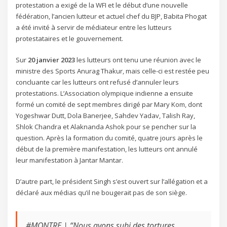
protestation a exigé de la WFI et le début d’une nouvelle
fédération, l’ancien lutteur et actuel chef du BJP, Babita Phogat
a été invité à servir de médiateur entre les lutteurs
protestataires et le gouvernement.
Sur
20 janvier 2023
les lutteurs ont tenu une réunion avec le
ministre des Sports Anurag Thakur, mais celle-ci est restée peu
concluante car les lutteurs ont refusé d’annuler leurs
protestations. L’Association olympique indienne a ensuite
formé un comité de sept membres dirigé par Mary Kom, dont
Yogeshwar Dutt, Dola Banerjee, Sahdev Yadav, Talish Ray,
Shlok Chandra et Alaknanda Ashok pour se pencher sur la
question. Après la formation du comité, quatre jours après le
début de la première manifestation, les lutteurs ont annulé
leur manifestation à Jantar Mantar.
D’autre part, le président Singh s’est ouvert sur l’allégation et a
déclaré aux médias qu’il ne bougerait pas de son siège.
#MONTRE | “Nous avons subi des tortures